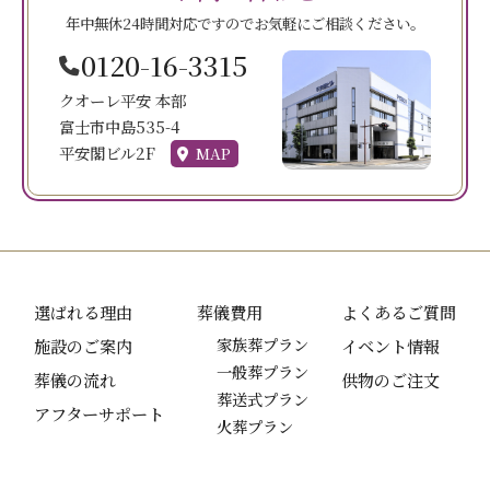
年中無休24時間対応ですのでお気軽にご相談ください。
0120-16-3315
クオーレ平安 本部
富士市中島535-4
平安閣ビル2F
MAP
選ばれる理由
葬儀費用
よくあるご質問
施設のご案内
家族葬プラン
イベント情報
一般葬プラン
葬儀の流れ
供物のご注文
葬送式プラン
アフターサポート
火葬プラン