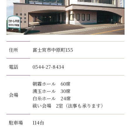
住所
富士宮市中原町155
電話
0544-27-8434
朝霧ホール 60席
湧玉ホール 30席
会場
白糸ホール 24席
祓い会場 2室（法事も承ります）
駐車場
114台